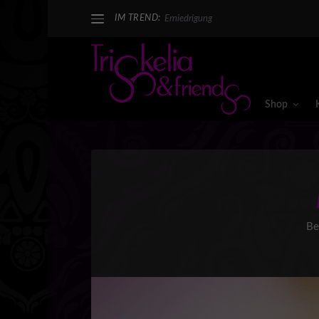
IM TREND:
Erniedrigung
Shop
Be