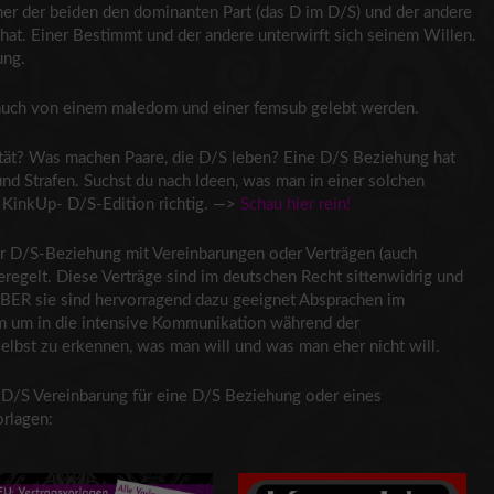
iner der beiden den dominanten Part (das D im D/S) und der andere
 hat. Einer Bestimmt und der andere unterwirft sich seinem Willen.
ung.
 auch von einem maledom und einer femsub gelebt werden.
ität? Was machen Paare, die D/S leben? Eine D/S Beziehung hat
und Strafen. Suchst du nach Ideen, was man in einer solchen
i KinkUp- D/S-Edition richtig. —>
Schau hier rein!
er D/S-Beziehung mit Vereinbarungen oder Verträgen (auch
eregelt. Diese Verträge sind im deutschen Recht sittenwidrig und
ABER sie sind hervorragend dazu geeignet Absprachen im
lem um in die intensive Kommunikation während der
selbst zu erkennen, was man will und was man eher nicht will.
 D/S Vereinbarung für eine D/S Beziehung oder eines
orlagen: