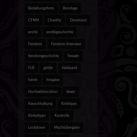
Beziehungsform
Bondage
CFNM
Chastity
Dominanz
erotik
erotikgeschichte
Femdom
Femdom-Interview
femdomgeschichte
Fesseln
FLR
göttin
Halsband
herrin
hingabe
Hochzeitslocation
Ideen
Keuschhaltung
Kinktipps
Kinkytipps
Kontrolle
Lockdown
Machtübergabe