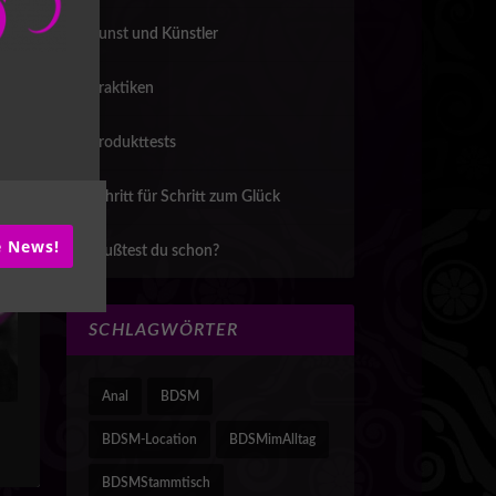
Kunst und Künstler
Praktiken
TE
Produkttests
mina?
Schritt für Schritt zum Glück
ie News!
Wußtest du schon?
SCHLAGWÖRTER
Anal
BDSM
BDSM-Location
BDSMimAlltag
BDSMStammtisch