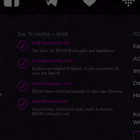
Die Triskelia – Welt
R
R
kinkupyourlife.de
FA
Die Seite für BDSM Brettspiele und Spielideen
A
R
kinkupyourlife.com
Explore our english Products of our customers all
Im
over the World!
Da
R
mykinkgames.com
BDSM Ideen und Onlinespiele im Abo oder lifetime
e
Ha
R
mykinkwear.com
Accessoires, Shirts und vieles mehr in deinem
Ko
BDSM Lifestyle Look.
We