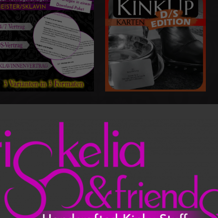
Klick hier für
Klick hier für
Sklavinnenverträge
Ideenkarten