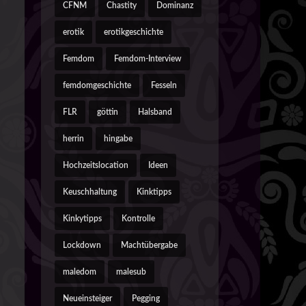
CFNM
Chastity
Dominanz
erotik
erotikgeschichte
Femdom
Femdom-Interview
femdomgeschichte
Fesseln
FLR
göttin
Halsband
herrin
hingabe
Hochzeitslocation
Ideen
Keuschhaltung
Kinktipps
Kinkytipps
Kontrolle
Lockdown
Machtübergabe
maledom
malesub
Neueinsteiger
Pegging