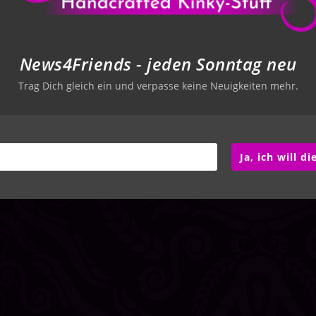
eicht
Uneigennützigkeit
Aloha, Sex und freie Fra
News4Friends - jeden Sonntag neu
Januar 31, 2024
September 16, 2020
Trag Dich gleich ein und verpasse keine Neuigkeiten mehr.
Ja, ich will d