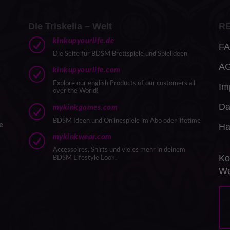
Die Triskelia – Welt
R
R
kinkupyourlife.de
FA
Die Seite für BDSM Brettspiele und Spielideen
A
R
kinkupyourlife.com
Explore our english Products of our customers all
Im
over the World!
Da
R
mykinkgames.com
BDSM Ideen und Onlinespiele im Abo oder lifetime
e
Ha
R
mykinkwear.com
Accessoires, Shirts und vieles mehr in deinem
Ko
BDSM Lifestyle Look.
We