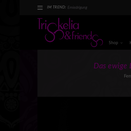
IM TREND:
Erniedrigung
Shop
Das ewige 
Fe