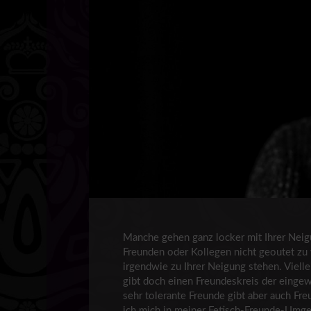
Manche gehen ganz locker mit Ihrer Nei
Freunden oder Kollegen nicht geoutet z
irgendwie zu Ihrer Neigung stehen. Viell
gibt doch einen Freundeskreis der eingew
sehr tolerante Freunde gibt aber auch Fr
ich mich in meiner Fetisch-Freunde-Umg