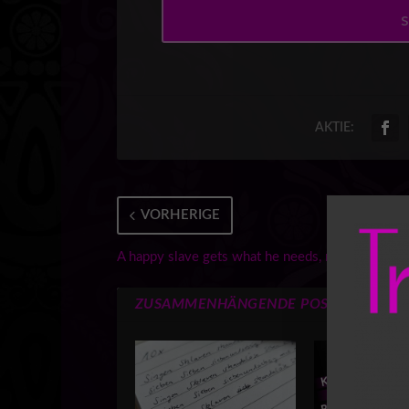
s
AKTIE:
VORHERIGE
A happy slave gets what he needs, not what he 
ZUSAMMENHÄNGENDE POSTS