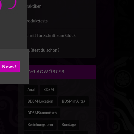
Praktiken
uen
Produkttests
Schritt für Schritt zum Glück
Wußtest du schon?
ie News!
SCHLAGWÖRTER
Anal
BDSM
BDSM-Location
BDSMimAlltag
BDSMStammtisch
Beziehungsform
Bondage