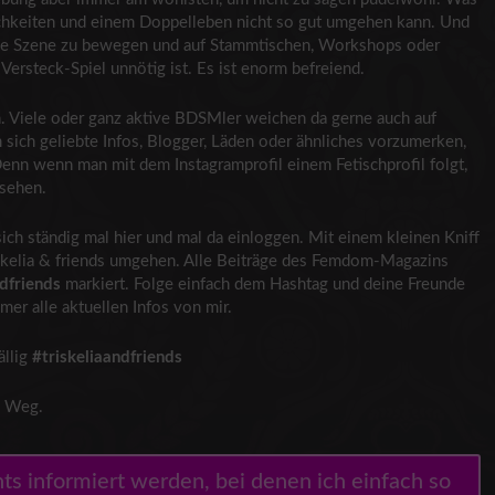
lichkeiten und einem Doppelleben nicht so gut umgehen kann. Und
 die Szene zu bewegen und auf Stammtischen, Workshops oder
ersteck-Spiel unnötig ist. Es ist enorm befreiend.
n. Viele oder ganz aktive BDSMler weichen da gerne auch auf
 sich geliebte Infos, Blogger, Läden oder ähnliches vorzumerken,
Denn wenn man mit dem Instagramprofil einem Fetischprofil folgt,
 sehen.
 sich ständig mal hier und mal da einloggen. Mit einem kleinen Kniff
Triskelia & friends umgehen. Alle Beiträge des Femdom-Magazins
ndfriends
markiert. Folge einfach dem Hashtag und deine Freunde
er alle aktuellen Infos von mir.
ällig
#triskeliaandfriends
m Weg.
ents informiert werden, bei denen ich einfach so