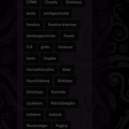
CFNM
Chastity
Dominanz
erotik
erotikgeschichte
Femdom
Femdom-Interview
femdomgeschichte
Fesseln
FLR
göttin
Halsband
herrin
hingabe
Hochzeitslocation
Ideen
Keuschhaltung
Kinktipps
Kinkytipps
Kontrolle
Lockdown
Machtübergabe
maledom
malesub
Neueinsteiger
Pegging