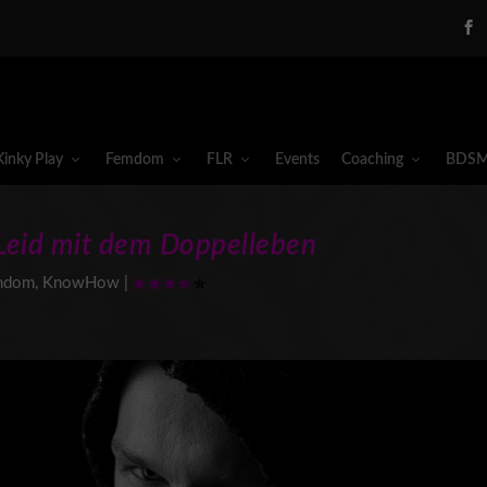
Kinky Play
Femdom
FLR
Events
Coaching
BDSM
Leid mit dem Doppelleben
mdom
,
KnowHow
|