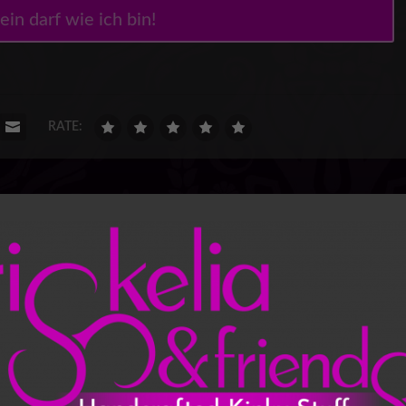
ein darf wie ich bin!
RATE:
NÄCHS
wants
Der Dominakuss – Nur was für Dom