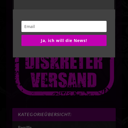
Alles gleich hier in den NEWS4Friends:
GLEICH
zum Newsletter anmelden.
HIER
Ja, ich will die News!
KATEGORIEÜBERSICHT:
Begriffe