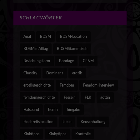
SCHLAGWÖRTER
Anal
BDSM
BDSM-Location
BDSMimAlltag
BDSMStammtisch
Beziehungsform
Bondage
CFNM
Chastity
Dominanz
erotik
erotikgeschichte
Femdom
Femdom-Interview
femdomgeschichte
Fesseln
FLR
göttin
Halsband
herrin
hingabe
Hochzeitslocation
Ideen
Keuschhaltung
Kinktipps
Kinkytipps
Kontrolle