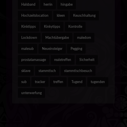
Halsband
herrin
hingabe
Hochzeitslocation
Ideen
Keuschhaltung
Kinktipps
Kinkytipps
Kontrolle
Lockdown
Machtübergabe
maledom
malesub
Neueinsteiger
Pegging
prostatamassage
realetreffen
Sicherheit
sklave
stammtisch
stammtischbesuch
sub
tracker
treffen
Tugend
tugenden
unterwerfung