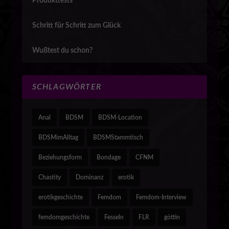
Produkttests
Schritt für Schritt zum Glück
Wußtest du schon?
SCHLAGWÖRTER
Anal
BDSM
BDSM-Location
BDSMimAlltag
BDSMStammtisch
Beziehungsform
Bondage
CFNM
Chastity
Dominanz
erotik
erotikgeschichte
Femdom
Femdom-Interview
femdomgeschichte
Fesseln
FLR
göttin