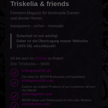
Triskelia & friends
Femdom-Magazin für dominante Damen
und devote Herren.
transparent – sicher – innovativ
Sicherheit ist mir wichtig!
Daher ist die Übertragung meiner Webseite
100% SSL verschlüsselt!
Ich bin auch im
JOYclub
zu finden!
Die Triskelia – Welt
R
kinkupyourlife.de
Die Seite für BDSM Brettspiele und Spielideen
R
kinkupyourlife.com
Explore our english Products of our customers all over
the World!
R
mykinkgames.com
BDSM Ideen und Onlinespiele im Abo oder lifetime
R
mykinkwear.com