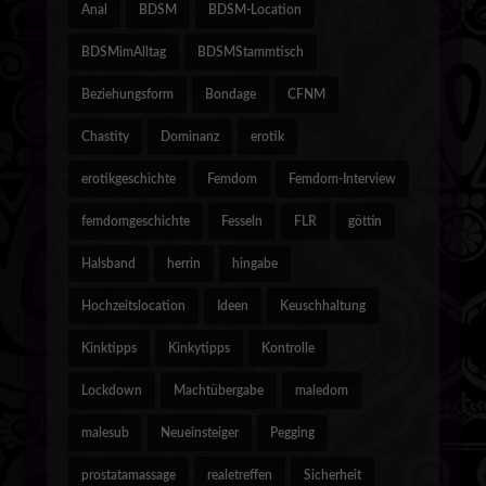
Anal
BDSM
BDSM-Location
BDSMimAlltag
BDSMStammtisch
Beziehungsform
Bondage
CFNM
Chastity
Dominanz
erotik
erotikgeschichte
Femdom
Femdom-Interview
femdomgeschichte
Fesseln
FLR
göttin
Halsband
herrin
hingabe
Hochzeitslocation
Ideen
Keuschhaltung
Kinktipps
Kinkytipps
Kontrolle
Lockdown
Machtübergabe
maledom
malesub
Neueinsteiger
Pegging
prostatamassage
realetreffen
Sicherheit