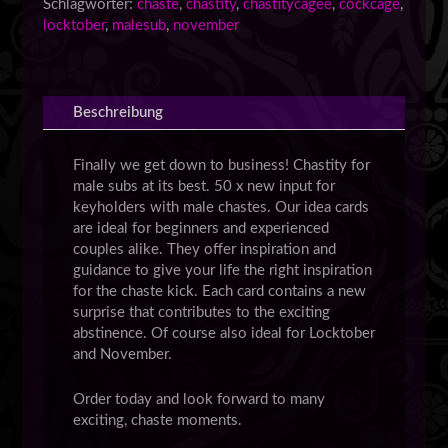
Schlagwörter:
chaste
,
chastity
,
chastitycagee
,
cockcage
,
-
locktober
,
malesub
,
november
Download
Menge
Beschreibung
Finally we get down to business! Chastity for
male subs at its best. 50 x new input for
keyholders with male chastes. Our idea cards
are ideal for beginners and experienced
couples alike. They offer inspiration and
guidance to give your life the right inspiration
for the chaste kick. Each card contains a new
surprise that contributes to the exciting
abstinence. Of course also ideal for Locktober
and November.
Order today and look forward to many
exciting, chaste moments.