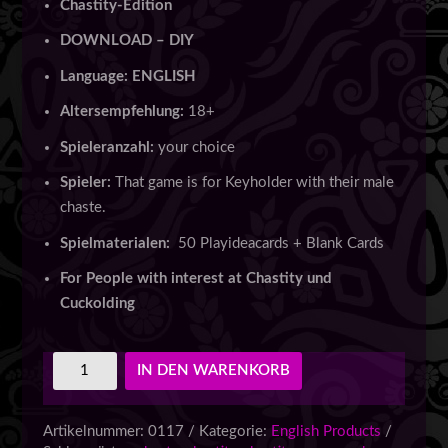
Chastity-Edition
DOWNLOAD – DIY
Language: ENGLISH
Altersempfehlung:
18+
Spieleranzahl:
your choice
Spieler:
That game is for Keyholder with their male
chaste.
Spielmaterialen:
50 Playideacards + Blank Cards
For People with interest at Chastity und
Cuckolding
KinkUp-
IN DEN WARENKORB
Cards
-
Chastity
Artikelnummer:
0117
Kategorie:
English Products
Edition