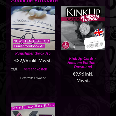
Ähnliche Produkte
Punishmentbook A5
KinkUp-Cards –
€
22,96
inkl. MwSt.
Femdom Edition –
Download
zzgl.
Versandkosten
€
9,96
inkl.
Lieferzeit:
1 Woche
MwSt.