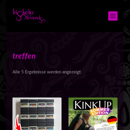
treffen
N
Alle 5 Ergebnisse werden angezeigt
a
c
h
A
k
t
u
a
l