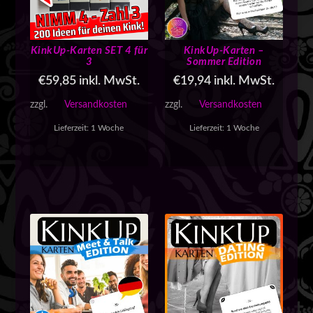
i
t
ä
KinkUp-Karten SET 4 für
KinkUp-Karten –
t
3
Sommer Edition
s
o
€
59,85
inkl. MwSt.
€
19,94
inkl. MwSt.
r
zzgl.
Versandkosten
zzgl.
Versandkosten
t
i
Lieferzeit:
1 Woche
Lieferzeit:
1 Woche
e
r
t