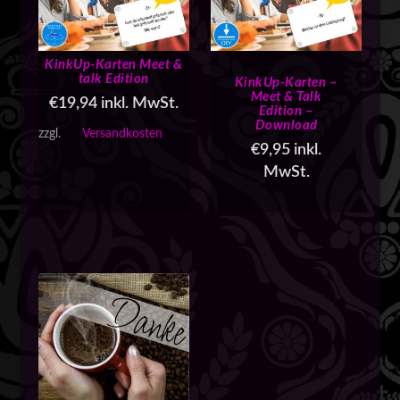
i
t
ä
KinkUp-Karten Meet &
t
talk Edition
KinkUp-Karten –
s
Meet & Talk
o
€
19,94
inkl. MwSt.
Edition –
r
Download
zzgl.
Versandkosten
t
€
9,95
inkl.
i
MwSt.
e
r
t