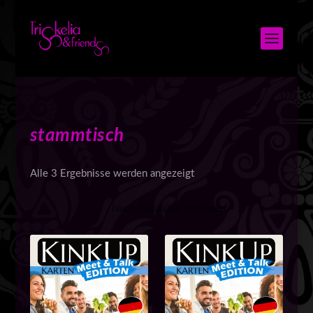
stammtisch
N
Alle 3 Ergebnisse werden angezeigt
a
c
h
A
k
t
u
a
l