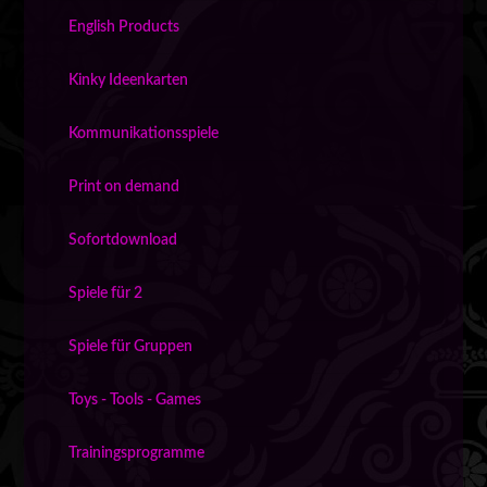
English Products
Kinky Ideenkarten
Kommunikationsspiele
Print on demand
Sofortdownload
Spiele für 2
Spiele für Gruppen
Toys - Tools - Games
Trainingsprogramme