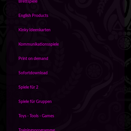
Brettspiele
English Products
Kinky Ideenkarten
Kommunikationsspiele
Print on demand
Sofortdownload
Spiele für 2
Spiele für Gruppen
Toys - Tools - Games
Trainingsprogramme