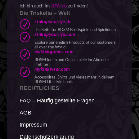
Ich bin auch im
JOYclub
zu finden!
Die Triskelia – Welt
R
kinkupyourlife.de
Die Seite für BDSM Brettspiele und Spielideen
R
kinkupyourlife.com
Explore our english Products of our customers
all over the World!
R
mykinkgames.com
BDSM Ideen und Onlinespiele im Abo oder
lifetime
R
mykinkwear.com
Accessoires, Shirts und vieles mehr in deinem
BDSM Lifestyle Look.
RECHTLICHES
FAQ – Häufig gestellte Fragen
AGB
Impressum
Datenschutzerklärung