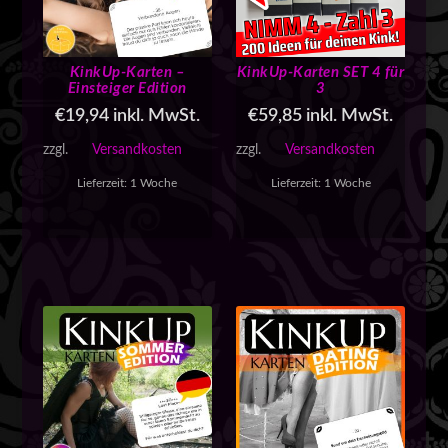
i
t
ä
KinkUp-Karten –
KinkUp-Karten SET 4 für
t
Einsteiger Edition
3
s
o
€
19,94
inkl. MwSt.
€
59,85
inkl. MwSt.
r
zzgl.
Versandkosten
zzgl.
Versandkosten
t
i
Lieferzeit:
1 Woche
Lieferzeit:
1 Woche
e
r
t