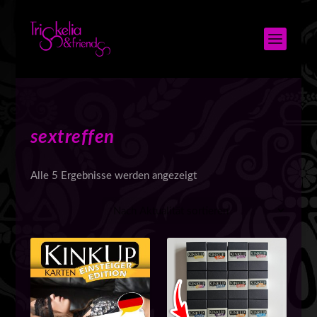
sextreffen
N
Alle 5 Ergebnisse werden angezeigt
a
c
h
A
k
t
u
a
l