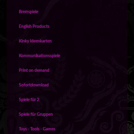
Brettspiele
English Products
Kinky Ideenkarten
Kommunikationsspiele
Print on demand
Sofortdownload
Spiele für 2
Spiele für Gruppen
Toys - Tools - Games