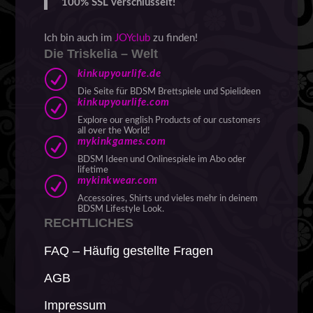
100% SSL verschlüsselt!
Ich bin auch im
JOYclub
zu finden!
Die Triskelia – Welt
R
kinkupyourlife.de
Die Seite für BDSM Brettspiele und Spielideen
R
kinkupyourlife.com
Explore our english Products of our customers
all over the World!
R
mykinkgames.com
BDSM Ideen und Onlinespiele im Abo oder
lifetime
R
mykinkwear.com
Accessoires, Shirts und vieles mehr in deinem
BDSM Lifestyle Look.
RECHTLICHES
FAQ – Häufig gestellte Fragen
AGB
Impressum