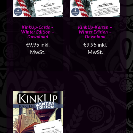
i
t
ä
t
KinkUp-Cards –
KinkUp-Karten –
s
Winter Edition –
Winter Edition –
o
Download
Download
r
€
9,95
inkl.
€
9,95
inkl.
t
MwSt.
MwSt.
i
e
r
t