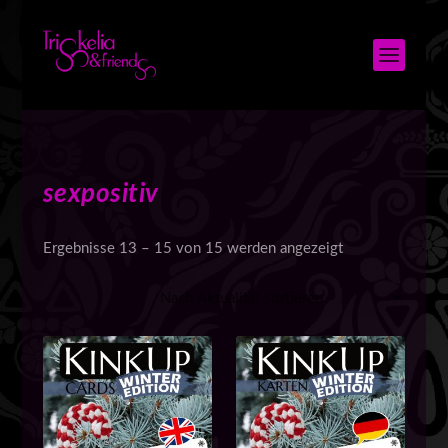
sexpositiv
N
Ergebnisse 13 – 15 von 15 werden angezeigt
a
c
h
A
k
t
u
a
l