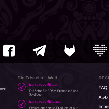
Die Triskelia – Welt
REC
R
kinkupyourlife.de
FAQ –
amen
Die Seite für BDSM Brettspiele und
Spielideen
AGB
R
kinkupyourlife.com
Impr
Explore our english Products of our