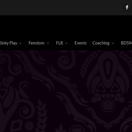
Kinky Play
Femdom
FLR
Events
Coaching
BDSM