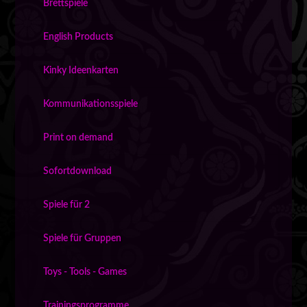
Brettspiele
English Products
Kinky Ideenkarten
Kommunikationsspiele
Print on demand
Sofortdownload
Spiele für 2
Spiele für Gruppen
Toys - Tools - Games
Trainingsprogramme