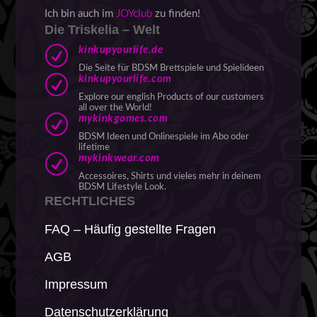
Ich bin auch im
JOYclub
zu finden!
Die Triskelia – Welt
R
kinkupyourlife.de
Die Seite für BDSM Brettspiele und Spielideen
R
kinkupyourlife.com
Explore our english Products of our customers
all over the World!
R
mykinkgames.com
BDSM Ideen und Onlinespiele im Abo oder
lifetime
R
mykinkwear.com
Accessoires, Shirts und vieles mehr in deinem
BDSM Lifestyle Look.
RECHTLICHES
FAQ – Häufig gestellte Fragen
AGB
Impressum
Datenschutzerklärung