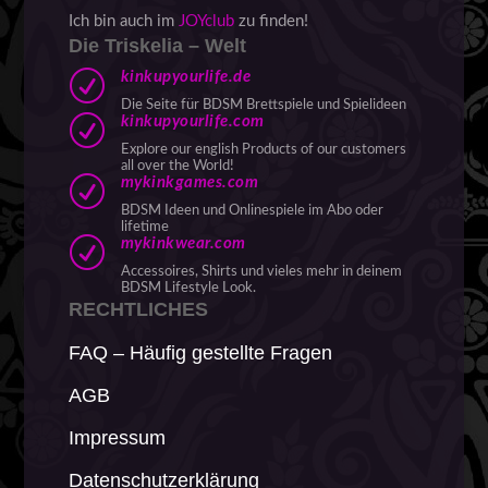
Ich bin auch im
JOYclub
zu finden!
Die Triskelia – Welt
R
kinkupyourlife.de
Die Seite für BDSM Brettspiele und Spielideen
R
kinkupyourlife.com
Explore our english Products of our customers
all over the World!
R
mykinkgames.com
BDSM Ideen und Onlinespiele im Abo oder
lifetime
R
mykinkwear.com
Accessoires, Shirts und vieles mehr in deinem
BDSM Lifestyle Look.
RECHTLICHES
FAQ – Häufig gestellte Fragen
AGB
Impressum
Datenschutzerklärung