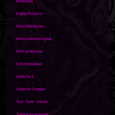
Brettspiele
English Products
Kinky Ideenkarten
Kommunikationsspiele
Print on demand
Sofortdownload
Spiele für 2
Spiele für Gruppen
Toys - Tools - Games
Trainingsprogramme