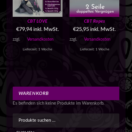
i
t
ä
CBT LOVE
CBT Ropes
t
s
€
79,94
inkl. MwSt.
€
25,95
inkl. MwSt.
o
zzgl.
Versandkosten
zzgl.
Versandkosten
r
t
Lieferzeit:
1 Woche
Lieferzeit:
1 Woche
i
e
r
t
WARENKORB
Es befinden sich keine Produkte im Warenkorb.