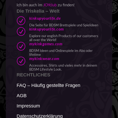
Ich bin auch im
JOYclub
zu finden!
Die Triskelia – Welt
R
kinkupyourlife.de
Die Seite für BDSM Brettspiele und Spielideen
R
kinkupyourlife.com
Explore our english Products of our customers
all over the World!
R
mykinkgames.com
BDSM Ideen und Onlinespiele im Abo oder
lifetime
R
mykinkwear.com
Accessoires, Shirts und vieles mehr in deinem
BDSM Lifestyle Look.
RECHTLICHES
FAQ – Häufig gestellte Fragen
AGB
Impressum
Datenschutzerklärung