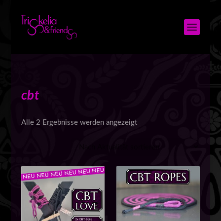
cbt
N
Alle 2 Ergebnisse werden angezeigt
a
c
h
A
k
t
u
a
l