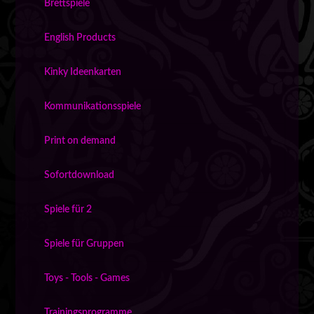
Brettspiele
English Products
Kinky Ideenkarten
Kommunikationsspiele
Print on demand
Sofortdownload
Spiele für 2
Spiele für Gruppen
Toys - Tools - Games
Trainingsprogramme