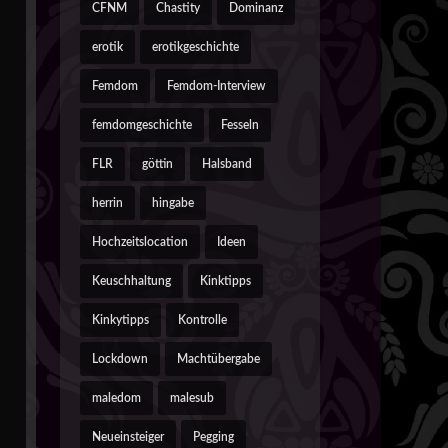
CFNM
Chastity
Dominanz
erotik
erotikgeschichte
Femdom
Femdom-Interview
femdomgeschichte
Fesseln
FLR
göttin
Halsband
herrin
hingabe
Hochzeitslocation
Ideen
Keuschhaltung
Kinktipps
Kinkytipps
Kontrolle
Lockdown
Machtübergabe
maledom
malesub
Neueinsteiger
Pegging