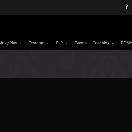
Kinky Play
Femdom
FLR
Events
Coaching
BDSM